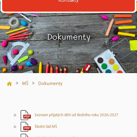
Kontakty
Dokumenty
>
>
MŠ
Dokumenty
Seznam přijatých dětí od školního roku 2026/2027
Školní řád MŠ