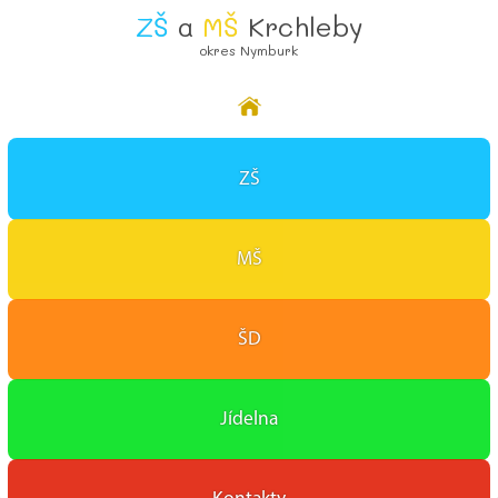
ZŠ
a
MŠ
Krchleby
okres Nymburk
Přihlásit
ZŠ
MŠ
ŠD
Jídelna