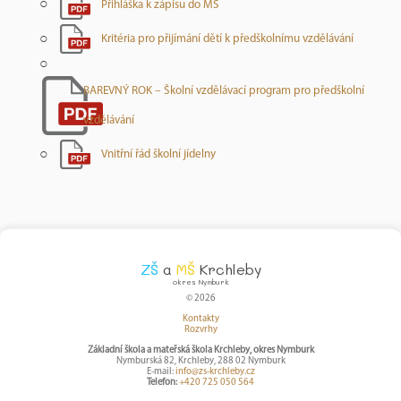
Přihláška k zápisu do MŠ
Kritéria pro přijímání dětí k předškolnímu vzdělávání
BAREVNÝ ROK – Školní vzdělávací program pro předškolní
vzdělávání
Vnitřní řád školní jídelny
ZŠ
a
MŠ
Krchleby
okres Nymburk
© 2026
Kontakty
Rozvrhy
Základní škola a mateřská škola Krchleby, okres Nymburk
Nymburská 82, Krchleby, 288 02 Nymburk
E-mail:
info@zs-krchleby.cz
Telefon:
+420 725 050 564