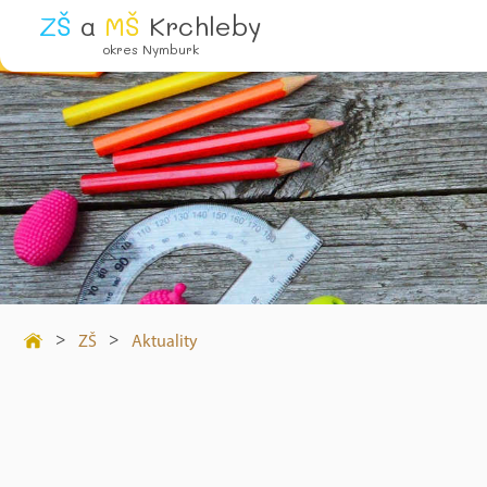
ZŠ
a
MŠ
Krchleby
okres Nymburk
>
>
ZŠ
Aktuality