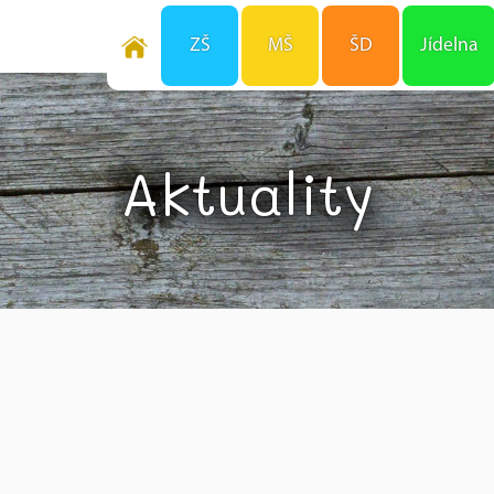
ZŠ
MŠ
ŠD
Jídelna
Aktuality